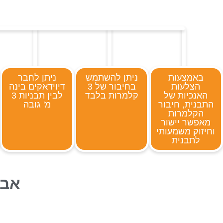
באמצעות
ניתן להשתמש
ניתן לחבר
הצלעות
בחיבור של 3
דיוידאקים בינה
האנכיות של
קלמרות בלבד
לבין תבניות 3
התבנית, חיבור
מ' גובה
הקלמרות
מאפשר יישור
וחיזוק משמעותי
לתבנית
אביז