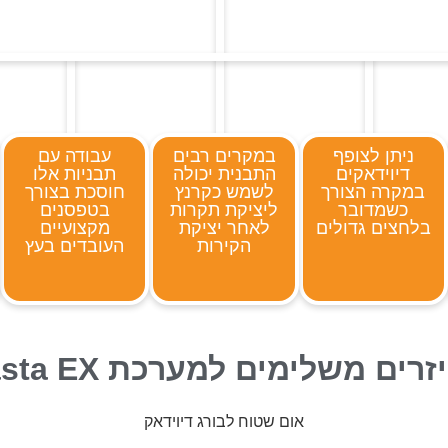
ניתן לצופף
במקרים רבים
עבודה עם
דיוידאקים
התבנית יכולה
תבניות אלו
במקרה הצורך
לשמש כקרנץ
חוסכת בצורך
כשמדובר
ליציקת תקרות
בטפסנים
בלחצים גדולים
לאחר יציקת
מקצועיים
הקירות
העובדים בעץ
רים משלימים למערכת Rasta EX
אום שטוח לבורג דיוידאק