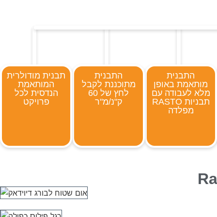
התבנית
התבנית
תבנית מודולרית
מותאמת באופן
מתוכננת לקבל
המותאמת
מלא לעבודה עם
לחץ של 60
הנדסית לכל
תבניות RASTO
ק"נ/מ"ר
פרויקט
מפלדה