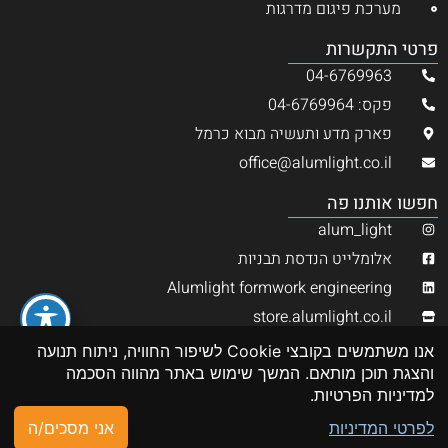
מערכת פיגום מדרגות
פרטי התקשרות
04-6769963
פקס: 04-6769964
פארק מדע ותעשיה מבוא כרמל
office@alumlight.co.il
חפשו אותנו פה
alum_light
אלומלייט הנדסת תבניות
Alumlight formwork engineering
store.alumlight.co.il
alumlight
אנו משתמשים בקובצי Cookie לשיפור החוויה, ניתוח תנועה
אלומלייט הנדסת תבניות Alumlight
והצגת תוכן מותאם. המשך שימוש באתר מהווה הסכמה
למדיניות הפרטיות.
© כל הזכויות שמורות אלומלייט הנדסת תבניות בע״מ
לפרטי המדיניות
אני מסכים/ה
DEVELOPER ASAF DIGITAL