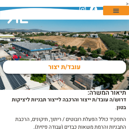
<
לאתר Alumlight Store
עובד/ת יצור
תיאור המשרה:
דרוש/ה עובד/ת ייצור והרכבה לייצור תבניות ליציקות
בטון
.
התפקיד כולל הפעלת רובוטים / ריתוך, תיקונים, הרכבת
התבניות והרמת משאות כבדים (עבודה פיזית).