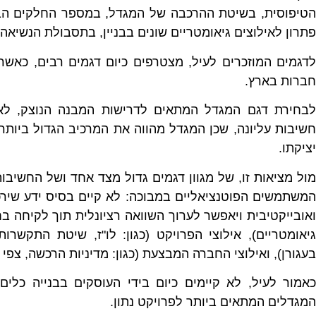
הטיפוסית, בשיטת ההרכבה של המגדל, במספר החלקים הבסי
פתרון לאילוצים גיאומטריים שונים בבניין, בתסבולת הנשיאה
לדגמים המוזכרים לעיל, מצטרפים כיום דגמים רבים, כאשר
חברות בארץ.
לבחירת דגם המגדל המתאים לדרישות המבנה הנוצק, לאי
חשיבות עליונה, שכן המגדל מהווה את המרכיב הגדול ביות
יציקתו.
מול מציאות זו, של מגוון דגמים גדול מצד אחד ושל החשיב
המשתמשים הפוטנציאליים במבוכה: לא קיים בסיס ידע שירכז
ואובייקטיבית ויאפשר לערוך השוואה רציונלית תוך לקיחה בח
גיאומטריים), אילוצי הפרויקט (כגון: לו"ז, שיטת התקשר
בעגורן), ואילוצי החברה המבצעת (כגון: מדיניות הרכשה, צפי 
כאמור לעיל, לא קיימים כיום בידי העוסקים בבנייה כלים 
המגדלים המתאים ביותר לפרויקט נתון.