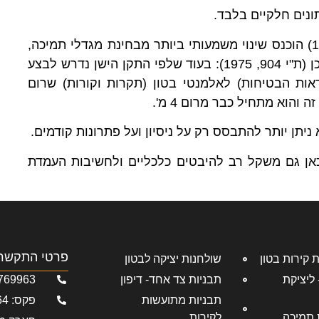
נים חלקיים בלבד.
יש גם לציין שבתקן הישראלי החדש לטפסות (ת"י 904, 1998) הוכנס שינוי משמעותי ביותר מבחינת מגדלי תמיכה,
אות הבטיחות) לאלמנטי בטון (תקרות וקורות) שרום
ניתן יותר להתבסס רק על ניסיון ועל פתרונות קודמים.
כאן גם משקל רב להיבטים כלכליים ולחשיבות העמדת
פרטי התקשר
שולחנות יציקה לבטון
כת Rasta Deck - ליציקת
תבניות צד אחד- דיפון
769963
תבניות מתועשות
פקס: 04-6769964
מערכת תמיכה
לקירות