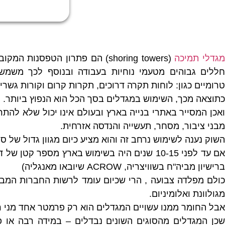
גדלי תמיכה
(shoring towers) הם פתרון הטפס
חללים גבוהים מטעמי נוחיות בעבודה ובנוסף לכך משמשי
טרומיים כגון: לוחות תקרה דרוכים, תקרות קרום וקורות גשרי
כתוצאה מכך, השימוש במגדלים בסך הכל הוא הנפוץ ביותר.
ואכן המסייר באתרי בנייה בארץ ובעולם אינו יכול שלא לה
מבני ציבור, מסחר, תעשייה והנדסה אזרחית.
השוק נענה לשימוש נרחב זה והוא מציע כיום מגוון גדול של סו
ברישיון מביה"ח בשוויצריה, ACROW שיובאו מאנגליה)
כולם מפלדה צבועה , הרי שכיום עומד לרשות החברות המב
מגולוונת ואלומיניום.
אבל החומר ממנו עשויים המגדלים הוא רק פרמטר אחד מני ר
שכן המגדלים מהסוגים השונים נבדלים – במידה רבה או 