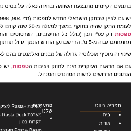
בתנאים הקיימים מתבצעת השוואה ובחירה כאלה על בסיס נתו
עומת התקן שהיה בתוקף במשך למעלה מ-20 שנה קודם לכן (ת"י 904, 1975): בעוד שלפי התקן הישן נדרש לבצע
טפסות
רק עפ"י תכן (כולל כל החישובים, השרטוטים והור
תחתחתם גבוה מ-5 מ', הרי שבתקן החדש הונמך גדול תחתון זה והוא מתחיל כבר מרום 4 מ'.
שינוי זה מוסיף אוכלוסיה גדולה של מבנים ואלמנטים בהם לא 
ם אם הדאגה העיקרית הינה לחוזק ויציבות ה
טפסות
, יש 
הנתונים הדרושים לרשות המהנדס והמנהל.
תפריט ניווט
המערכות
מערכת +Rasta ליציקת קירות בטון
שלנו
בית
מער
תקרות בטון
אודות
Post & Beam 