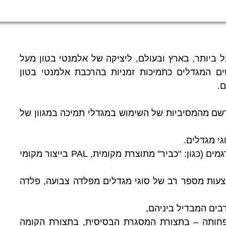
נות המקובל ביותר, בארץ ובעולם, ליציקה של אלמנטי בטון מעל
ם המגדלים כתמיכות זמניות בהרכבת אלמנטי בטון
ם.
תרשם מהמסיביות של השימוש במגדלי תמיכה במגוון של
גי מגדלים.
אם עד לפני 10-15 שנים היה בשימוש בארץ מספר קטן של דגמים (כגון: "כביר" מתוצרת מקומית, PAL בייצור מקומי
צעות מספר רב של סוגי מגדלים מפלדה צבועה, פלדה
בים המבדיל ביניהם,
פחותה – בתצורת המסגרת הבסיסית, בתצורת הקומה