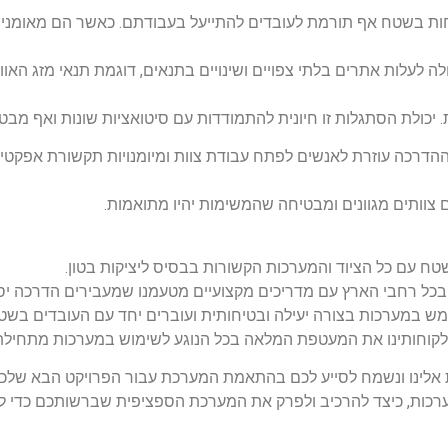
חות בשטח אף תורמת לעובדים להתייעל בעבודתם. כאשר הם מאומנים
 לעלות אתרים בלתי צפויים ושינויים בתנאים, דוגמת תנאי מזג האוויר
. יכולת הסתגלות זו חיונית להתמודדות עם סיטואציות שונות ואף מב
ההדרכה עוזרת לאנשים לפתח עבודת צוות ומיומנויות תקשורת אפקטי
צוותים מגוונים ומבטיחה שהמשימות יהיו מתואמות.
טח עם כל הציוד והמערכות הקשורות בבסיס ליציקות בטון.
ים בכל רחבי הארץ עם מדריכים מקצועיים מטעמנו שמעבירים הדרכה יס
ש במערכות בצורה יעילה ובטיחותית ועוברים יחד עם העובדים בשט
ק ללקוחותינו את המעטפת המלאה בכל הנוגע לשימוש במערכות מתחילת
ת אלינו ונשמח לסייע לכם בהתאמת המערכת עבור הפרויקט הבא שלכם.
ערכות, כיצד להרכיב ולפרק את המערכת הספציפית שברשותכם כדי 