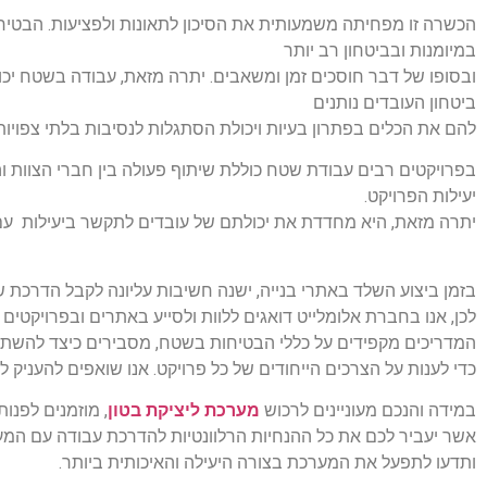
הכשרה זו מפחיתה משמעותית את הסיכון לתאונות ולפציעות. הבטי
במיומנות ובביטחון רב יותר
ובסופו של דבר חוסכים זמן ומשאבים. יתרה מזאת, עבודה בשטח יכולה
ביטחון העובדים נותנים
להם את הכלים בפתרון בעיות ויכולת הסתגלות לנסיבות בלתי צפויות
בפרויקטים רבים עבודת שטח כוללת שיתוף פעולה בין חברי הצוות ו
יעילות הפרויקט.
יתרה מזאת, היא מחדדת את יכולתם של עובדים לתקשר ביעילות עם 
בזמן ביצוע השלד באתרי בנייה, ישנה חשיבות עליונה לקבל הדרכת ש
לכן, אנו בחברת אלומלייט דואגים ללוות ולסייע באתרים ובפרויקט
המדריכים מקפידים על כללי הבטיחות בשטח, מסבירים כיצד להשתמ
כדי לענות על הצרכים הייחודים של כל פרויקט. אנו שואפים להעני
במידה והנכם מעוניינים לרכוש
מערכת ליציקת בטון
, מוזמנים לפנו
אשר יעביר לכם את כל ההנחיות הרלוונטיות להדרכת עבודה עם המ
ותדעו לתפעל את המערכת בצורה היעילה והאיכותית ביותר.