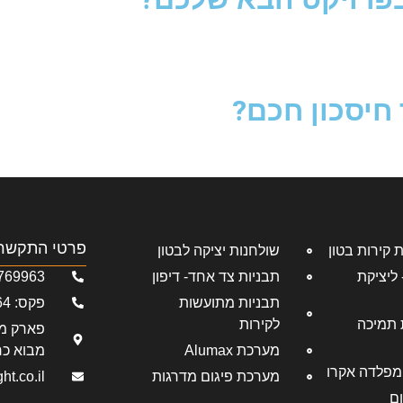
חיסכון חכם?
פרטי התקשר
שולחנות יציקה לבטון
כת Rasta Deck - ליציקת
תבניות צד אחד- דיפון
769963
תבניות מתועשות
פקס: 04-6769964
מערכת תמיכה
לקירות
פארק מד
מערכת Alumax
מבוא כר
מפלדה אקרו
מערכת פיגום מדרגות
ht.co.il
ום