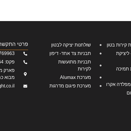
ו
פרויקטים
מאמרים
גלריה
צור ק
פרטי התקשר
שולחנות יציקה לבטון
כת Rasta Deck - ליציקת
תבניות צד אחד- דיפון
769963
תבניות מתועשות
פקס: 04-6769964
מערכת תמיכה
לקירות
פארק מד
מערכת Alumax
מבוא כר
מפלדה אקרו
מערכת פיגום מדרגות
ht.co.il
ום