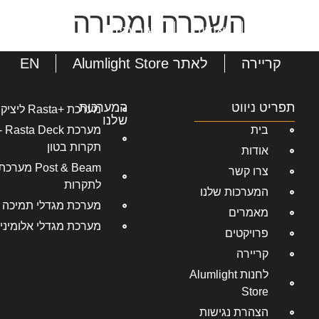
השכרה ומכירה
בית
אודות
שירותים
המערכות שלנ
קריירה
לאתר Alumlight Store
EN
תפריט ניווט
המערכות
מערכת +Rasta ליציקת קירות בטון
שלנו
בית
מער
תקרות בטון
אודות
Post & Beam 
צרו קשר
לתקרות
המערכות שלנו
מערכת מגדלי תמיכה 
מאמרים
מערכת מגדלי אלומיני
פרויקטים
קריירה
לחנות Alumlight
Store
הצהרת נגישות